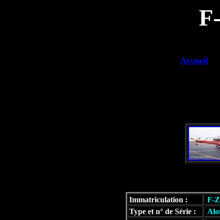
F
Accueil
Immatriculation :
F-
Type et n° de Série :
Alou