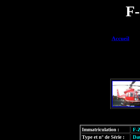
F
Accueil
Immatriculation :
F-
Type et n° de Série :
Dau