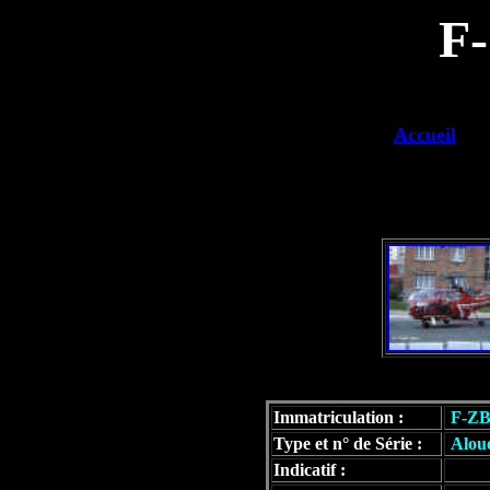
F
Accueil
Immatriculation :
F-Z
Type et n° de Série :
Aloue
Indicatif :